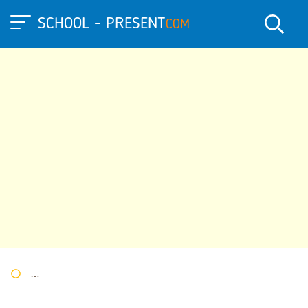
SCHOOL - PRESENT
COM
Портал презентаций
»
»
Другие презентации
» Чайковский - 