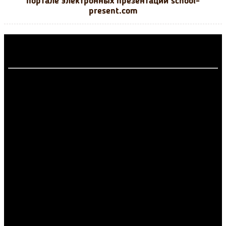
портале электронных презентаций school-
present.com