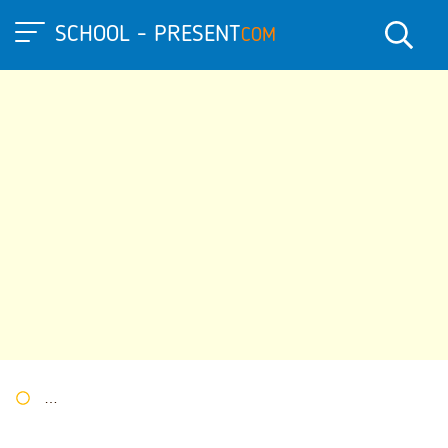
SCHOOL - PRESENT
COM
Портал презентаций
»
»
Другие презентации
» Презентация 