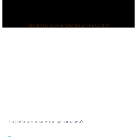
Прочитать другие публикации на CdnPdf
Не работает просмотр презентации?