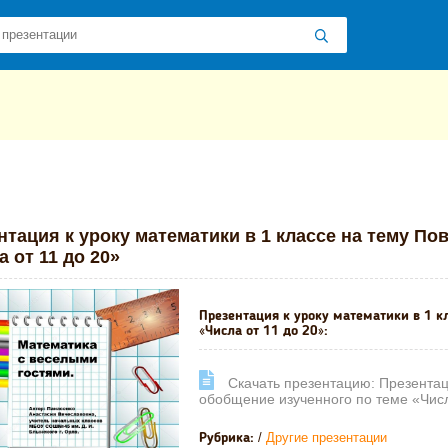
 презентаций
»
»
Другие презентации
» Презентация к уроку матем
нтация к уроку математики в 1 классе на тему По
 от 11 до 20»
Презентация к уроку математики в 1 к
«Числа от 11 до 20»:
Cкачать презентацию: Презентаци
обобщение изученного по теме «Числ
/
Другие презентации
Рубрика: