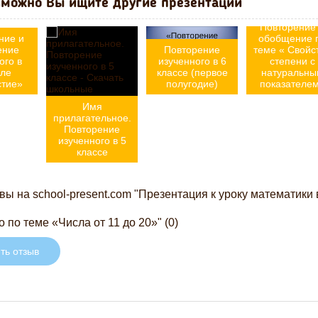
можно Вы ищите другие презентации
уроку в 7 клас
алгебра, по т
Повторение
ние и
обобщение 
ение
Повторение
теме « Свойс
ого в
изученного в 6
степени с
еле
классе (первое
натуральны
стие»
полугодие)
показателе
Имя
прилагательное.
Повторение
изученного в 5
классе
ы на school-present.com "Презентация к уроку математики
о по теме «Числа от 11 до 20»" (0)
ть отзыв