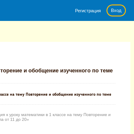
Вход
Регистрация
атики в 1 классе на тему Повторение и обобщение изученного по т
вторение и обобщение изученного по теме
лассе на тему Повторение и обобщение изученного по теме
я к уроку математики в 1 классе на тему Повторение и
а от 11 до 20»