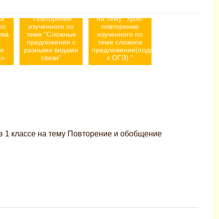
се,
уроку в 9 классе
уроку русского
еме
на тему
языка в 9 классе
 и
"Повторение
на тему "Урок-
по
изученного по
повторение
тва
теме "Сложные
изученного по
предложения с
теме сложное
м
разными видами
предложение(подготовка
м»
связи"
к ОГЭ) "
 в 1 классе на тему Повторение и обобщение