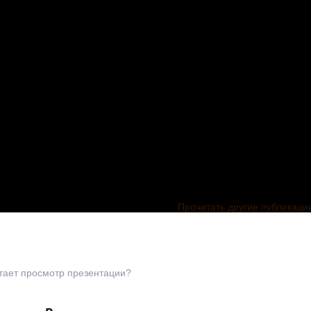
Прочитать другие публикаци
тает просмотр презентации?
Презентация