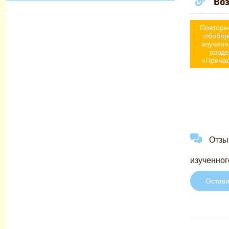
Воз
Повторе
обобщ
изученн
разд
«Прича
Отзыв
изученног
Остави