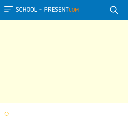
SCHOOL - PRESENT
COM
Портал презентаций
»
»
Другие презентации
» Игра "Что? Гд