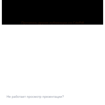
Прочитать другие публикации на CdnPdf
Не работает просмотр презентации?