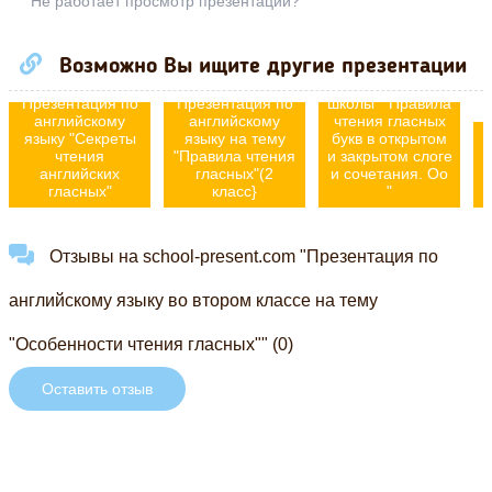
Не работает просмотр презентации?
Презентация по
английскому
Возможно Вы ищите другие презентации
языку для
начальной
Презентация по
Презентация по
школы " Правила
английскому
английскому
чтения гласных
языку "Секреты
языку на тему
букв в открытом
чтения
"Правила чтения
и закрытом слоге
английских
гласных"(2
и сочетания. Oo
гласных"
класс}
"
Отзывы на school-present.com "Презентация по
английскому языку во втором классе на тему
"Особенности чтения гласных"" (0)
Оставить отзыв