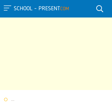
SCHOOL - PRESENT
COM
Портал презентаций
»
»
Другие презентации
» Презентация 