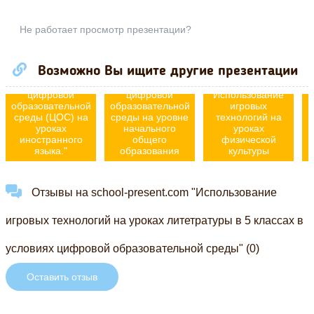
Не работает просмотр презентации?
Презентация на
Возможно Вы ищите другие презентации
тему
Эффективное
"Использование
использование
цифровой
цифровой
Использование
образовательной
образовательной
игровых
п
среды (ЦОС) на
среды на уровне
технологий на
уроках
начального
уроках
иностранного
общего
физической
языка."
образования
культуры
Отзывы на school-present.com "Использование
игровых технологий на уроках литетратуры в 5 классах в
условиях цифровой образовательной среды" (0)
Оставить отзыв