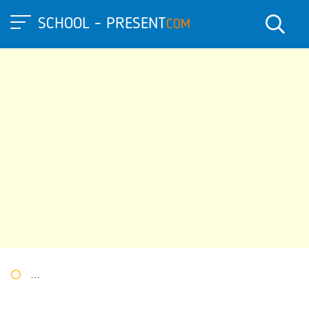
SCHOOL - PRESENT
COM
Портал презентаций
»
»
Другие презентации
» Использовани