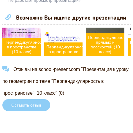
Не работает просмотр презентации?
Возможно Вы ищите другие презентации
Перпендикулярность
Перпендикулярность
прямых и
П
в пространстве
Перпендикулярность
плоскостей (10
(10 класс)
в пространстве
класс)
Отзывы на school-present.com "Презентация к уроку
по геометрии по теме "Перпендикулярность в
пространстве", 10 класс" (0)
Оставить отзыв