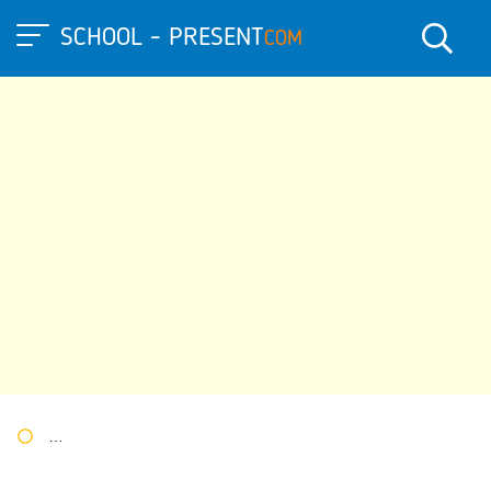
SCHOOL - PRESENT
COM
Портал презентаций
»
»
Другие презентации
» Презентация к