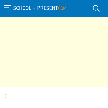
SCHOOL - PRESENT
COM
Портал презентаций
»
»
Другие презентации
» МДК 01.06 Те