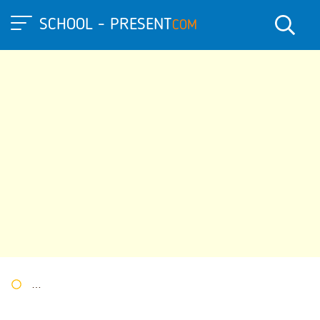
SCHOOL - PRESENT
COM
Портал презентаций
»
»
Другие презентации
» Презентация п