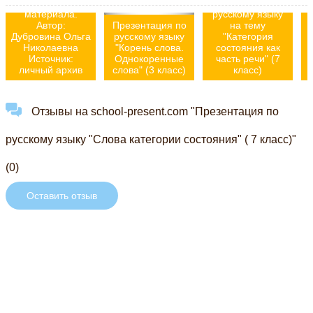
усвоения
Презентация по
материала.
русскому языку
Автор:
Презентация по
на тему
Дубровина Ольга
русскому языку
"Категория
Николаевна
"Корень слова.
состояния как
Источник:
Однокоренные
часть речи" (7
личный архив
слова" (3 класс)
класс)
Отзывы на school-present.com "Презентация по
русскому языку "Слова категории состояния" ( 7 класс)"
(0)
Оставить отзыв