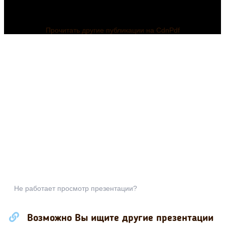
Прочитать другие публикации на CdnPdf
Слова категории
состояния 7
класс При
помощи
управляющих
кнопок и
гиперссылок
можно работать
с данной
презентацией на
этапе
Не работает просмотр презентации?
объяснения
новой темы,
последний
Возможно Вы ищите другие презентации
слайд- проверка