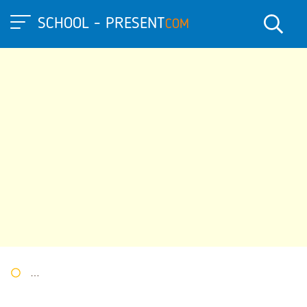
SCHOOL - PRESENT
COM
Портал презентаций
»
»
Другие презентации
» Первые встре