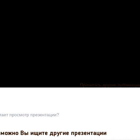
Прочитать другие публикаци
тает просмотр презентации?
можно Вы ищите другие презентации
ция по