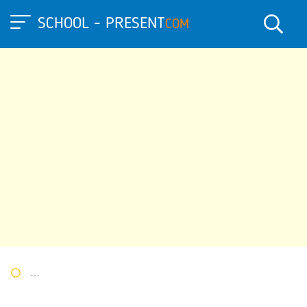
SCHOOL - PRESENT
COM
Портал презентаций
»
»
Другие презентации
» Сюжетно-роле