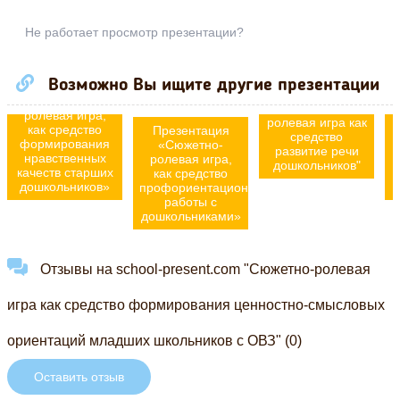
Не работает просмотр презентации?
у
Возможно Вы ищите другие презентации
Презентация на
о
Презентация
тему: «Сюжетно
"Сюжетно -
ролевая игра,
ролевая игра как
как средство
Презентация
средство
формирования
«Сюжетно-
развитие речи
нравственных
ролевая игра,
дошкольников"
качеств старших
как средство
дошкольников»
профориентационной
работы с
дошкольниками»
Отзывы на school-present.com "Сюжетно-ролевая
игра как средство формирования ценностно-смысловых
ориентаций младших школьников с ОВЗ" (0)
Оставить отзыв