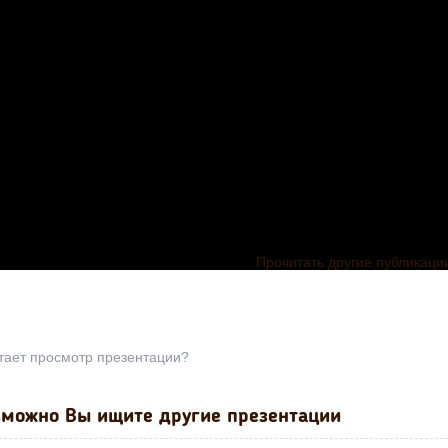
Прочитать другие публикаци
тает просмотр презентации?
Презентацио
можно Вы ищите другие презентации
материал п
истории на т