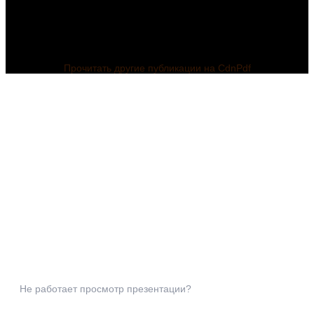
Прочитать другие публикации на CdnPdf
Не работает просмотр презентации?