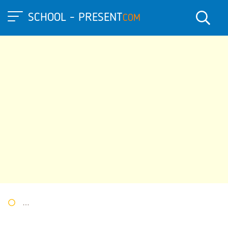
SCHOOL - PRESENT
COM
Портал презентаций
»
»
Другие презентации
» Презентация 