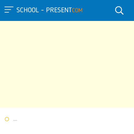
SCHOOL - PRESENT
COM
Портал презентаций
»
»
Другие презентации
» Интерактивное