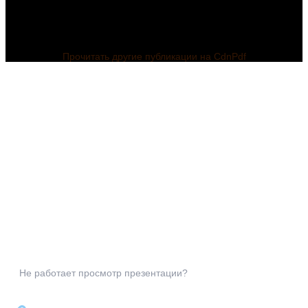
Прочитать другие публикации на CdnPdf
Не работает просмотр презентации?