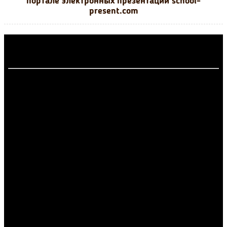
портале электронных презентаций school-
present.com