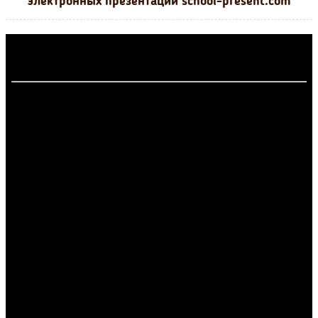
электронных презентаций school-present.com