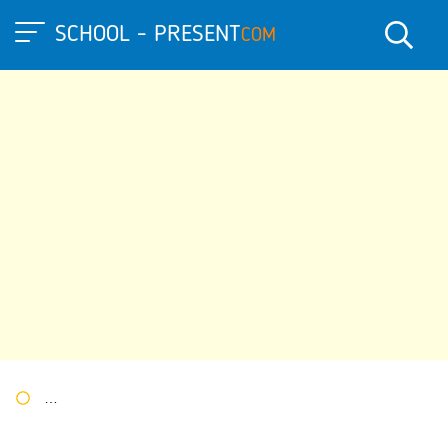
SCHOOL - PRESENT
COM
Портал презентаций
»
»
Другие презентации
» Презентация 