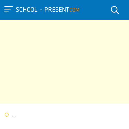
SCHOOL - PRESENT
COM
Портал презентаций
»
»
Другие презентации
» Презентация 