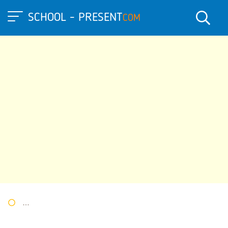
SCHOOL - PRESENT
COM
Портал презентаций
»
»
Другие презентации
» Презентация п