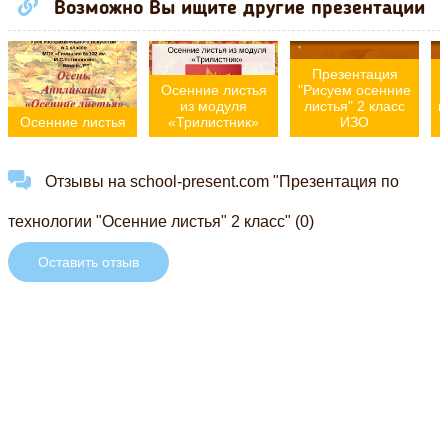
Возможно Вы ищите другие презентации
Презентация
О
Осенние листья
"Рисуем осенние
из модуля
листья" 2 класс
и
Осенние листья
«Трилистник»
ИЗО
Отзывы на school-present.com "Презентация по
технологии "Осенние листья" 2 класс" (0)
Оставить отзыв