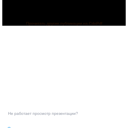
Прочитать другие публикации на CdnPdf
Не работает просмотр презентации?