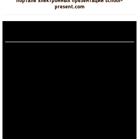
портале электронных презентаций school-
present.com