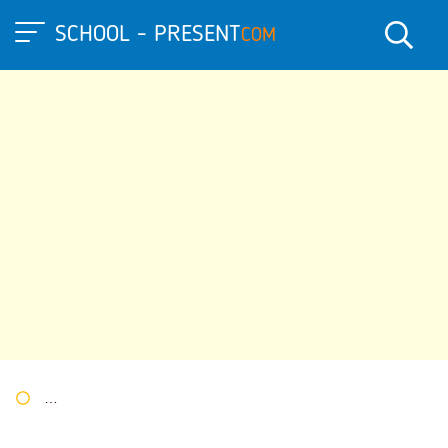
SCHOOL - PRESENT
COM
Портал презентаций
»
»
Другие презентации
» Презентация 