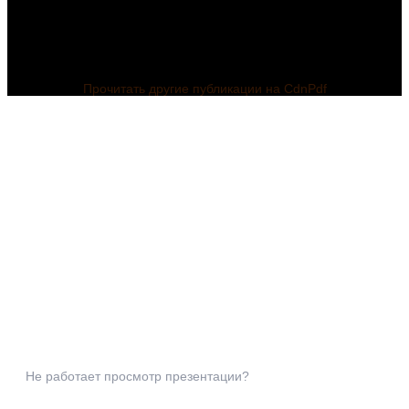
Прочитать другие публикации на CdnPdf
Не работает просмотр презентации?