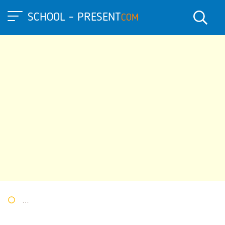
SCHOOL - PRESENT
COM
Портал презентаций
»
»
Другие презентации
» Презентация 