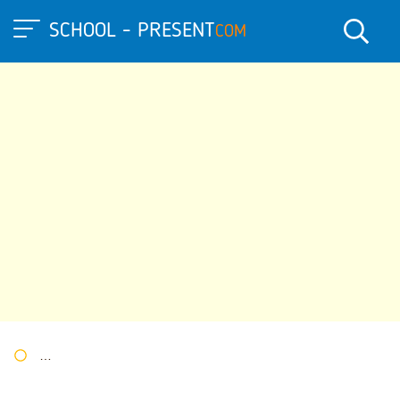
SCHOOL - PRESENT
COM
Портал презентаций
»
»
Другие презентации
» Презентация 