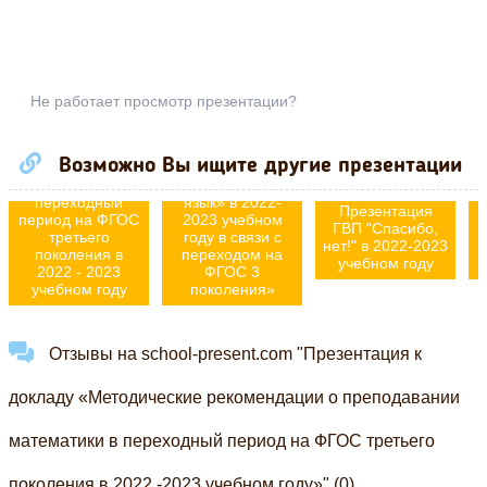
Не работает просмотр презентации?
«Особенности
Методические
преподавания
рекомендации о
учебного
Возможно Вы ищите другие презентации
преподавании
предмета
математики в
«Иностранный
переходный
язык» в 2022-
Презентация
период на ФГОС
2023 учебном
ГВП "Спасибо,
третьего
году в связи с
нет!" в 2022-2023
поколения в
переходом на
учебном году
2022 - 2023
ФГОС 3
учебном году
поколения»
Отзывы на school-present.com "Презентация к
докладу «Методические рекомендации о преподавании
математики в переходный период на ФГОС третьего
поколения в 2022 -2023 учебном году»" (0)