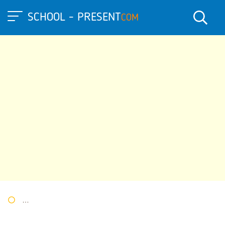
SCHOOL - PRESENT
COM
Портал презентаций
»
»
Другие презентации
» Презентация 