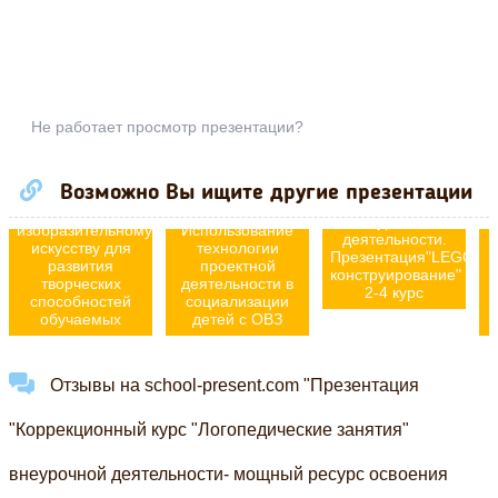
Применение
Не работает просмотр презентации?
различных
акварельных
техник во
Возможно Вы ищите другие презентации
внеурочной
Организация
деятельности по
внеурочной
изобразительному
Использование
П
деятельности.
искусству для
технологии
Презентация"LEGО-
развития
проектной
конструирование"
творческих
деятельности в
2-4 курс
способностей
социализации
обучаемых
детей с ОВЗ
Отзывы на school-present.com "Презентация
"Коррекционный курс "Логопедические занятия"
внеурочной деятельности- мощный ресурс освоения