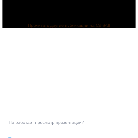
Прочитать другие публикации на CdnPdf
Не работает просмотр презентации?