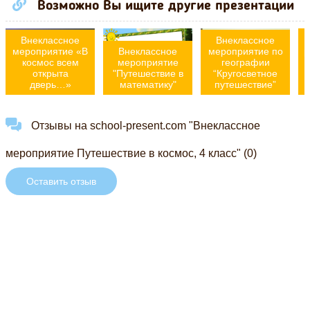
Возможно Вы ищите другие презентации
Внеклассное
Внеклассное
мероприятие «В
Внеклассное
мероприятие по
р
космос всем
мероприятие
географии
открыта
"Путешествие в
“Кругосветное
дверь…»
математику"
путешествие”
Отзывы на school-present.com "Внеклассное
мероприятие Путешествие в космос, 4 класс" (0)
Оставить отзыв