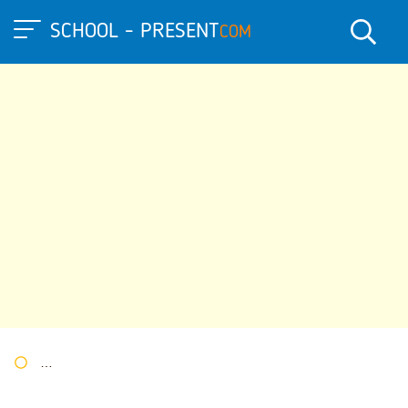
SCHOOL - PRESENT
COM
Портал презентаций
»
»
Другие презентации
» Внеклассное 