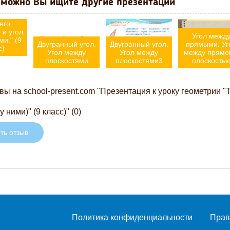
можно Вы ищите другие презентации
ади
ольника
его
 и угол
Угол межд
и." (9
Двугранный угол.
Двугранный угол.
прямыми. Уг
с)
Угол между
Угол между
между прямо
плоскостями
плоскостями3
плоскость
ы на school-present.com "Презентация к уроку геометрии "
 ними)" (9 класс)" (0)
ть отзыв
Политика конфиденциальности
Прав