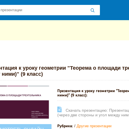
 презентаций
»
»
Другие презентации
» Презентация к уроку геомет
нтация к уроку геометрии "Теорема о площади тр
ними)" (9 класс)
Презентация к уроку геометрии "Теоре
ними)" (9 класс):
Cкачать презентацию: Презентац
(через две стороны и угол между ними
/
Другие презентации
Рубрика: