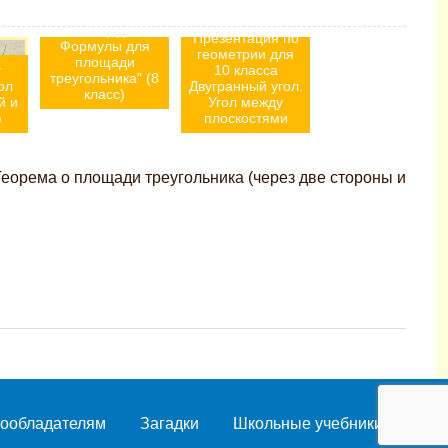
общей теории
площади.
Презентация по
Формулы для
геометрии для
площади
у
10 класса
треугольника" (8
ол
Двугранный угол.
класс)
й и
Угол между
ю
плоскостями
Теорема о площади треугольника (через две стороны и
ообладателям
Загадки
Школьные учебники