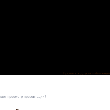
Прочитать другие публикаци
тает просмотр презентации?
ция к
метрии
ула