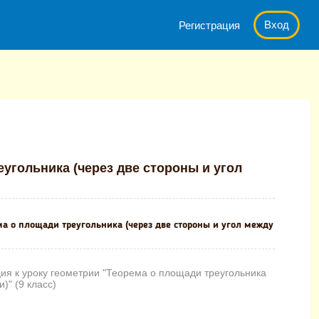
Вход
Регистрация
рии "Теорема о площади треугольника (через две стороны и угол м
еугольника (через две стороны и угол
ма о площади треугольника (через две стороны и угол между
ия к уроку геометрии "Теорема о площади треугольника
)" (9 класс)