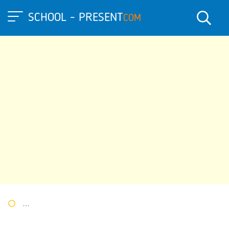
SCHOOL - PRESENT
COM
Портал презентаций
»
»
Другие презентации
» Презентация 