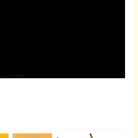
и на CdnPdf
 по
ку
 –