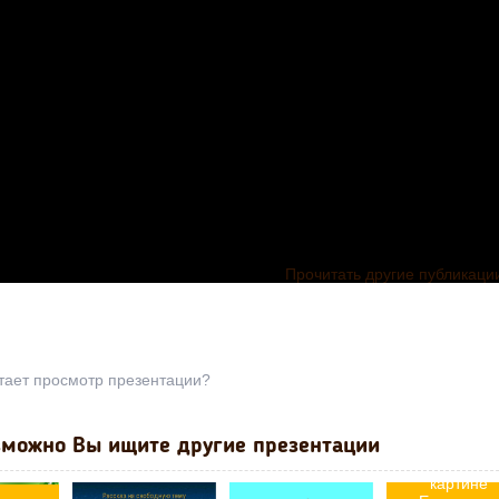
Прочитать другие публикаци
тает просмотр презентации?
Презентация
русскому язы
можно Вы ищите другие презентации
"Сочинение
рассказ по
картине