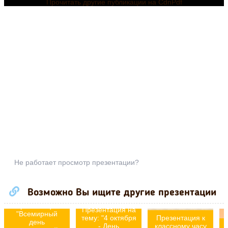
Прочитать другие публикации на CdnPdf
Не работает просмотр презентации?
Возможно Вы ищите другие презентации
Презентация
Презентация на
"Всемирный
тему: "4 октября
Презентация к
день
- День
классному часу