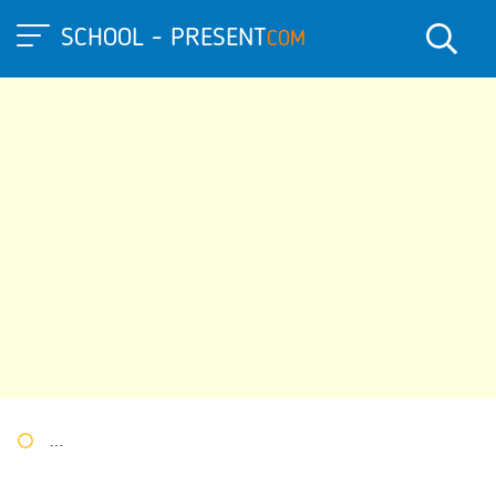
SCHOOL - PRESENT
COM
Портал презентаций
»
»
Другие презентации
» Презентация 