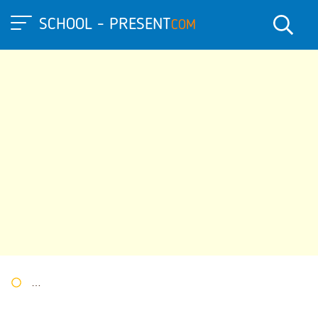
SCHOOL - PRESENT
COM
Портал презентаций
»
»
Другие презентации
» Презентация 