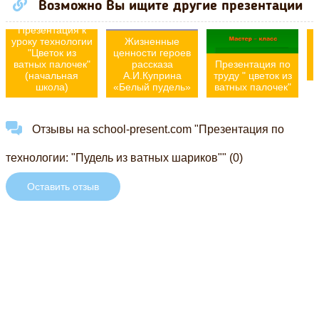
Возможно Вы ищите другие презентации
Т
Презентация к
уроку технологии
Жизненные
"Цветок из
ценности героев
ватных палочек"
рассказа
Презентация по
(начальная
А.И.Куприна
труду " цветок из
школа)
«Белый пудель»
ватных палочек"
Отзывы на school-present.com "Презентация по
технологии: "Пудель из ватных шариков"" (0)
Оставить отзыв