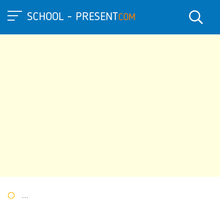
SCHOOL - PRESENT
COM
Портал презентаций
»
»
Другие презентации
» Презентация 