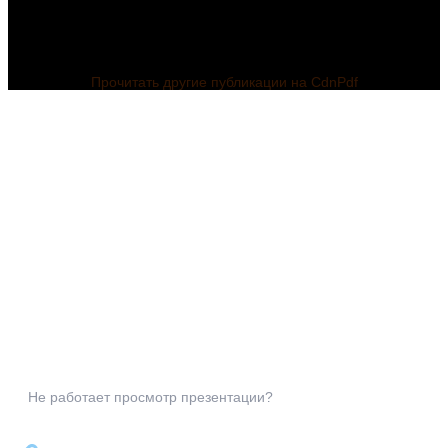
Прочитать другие публикации на CdnPdf
Не работает просмотр презентации?