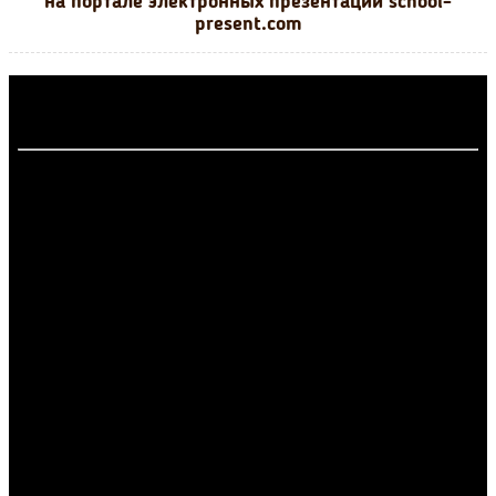
на портале электронных презентаций school-
present.com