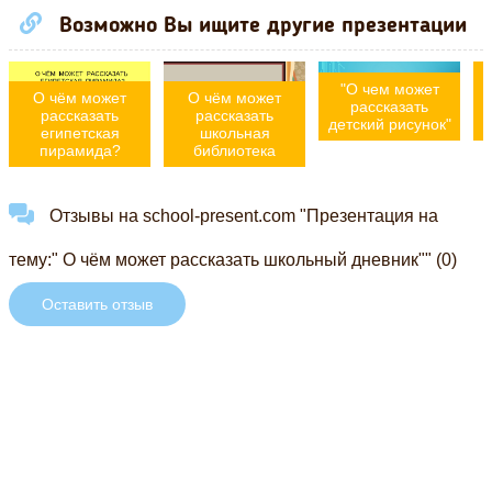
Возможно Вы ищите другие презентации
"О чем может
к
О чём может
О чём может
рассказать
рассказать
рассказать
детский рисунок"
египетская
школьная
пирамида?
библиотека
Отзывы на school-present.com "Презентация на
тему:" О чём может рассказать школьный дневник"" (0)
Оставить отзыв