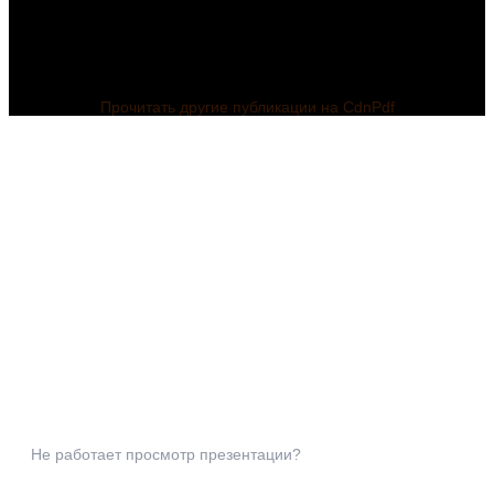
Прочитать другие публикации на CdnPdf
Не работает просмотр презентации?