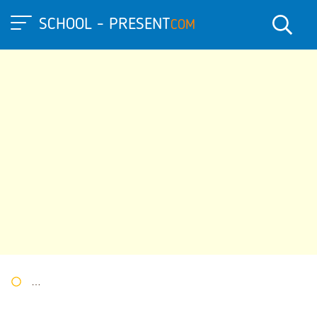
SCHOOL - PRESENT
COM
Портал презентаций
»
»
Другие презентации
» Презентация 