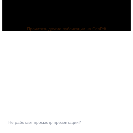
Прочитать другие публикации на CdnPdf
Не работает просмотр презентации?