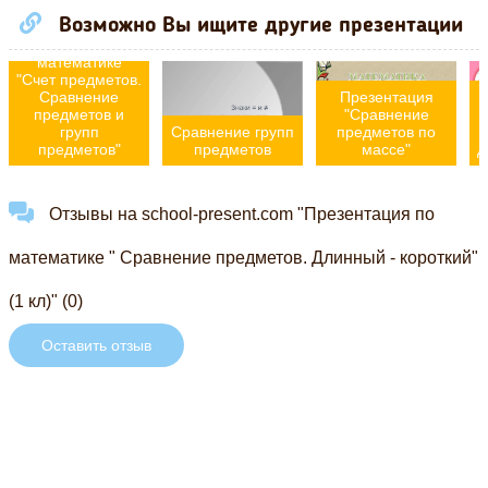
Возможно Вы ищите другие презентации
Презентация по
математике
"Счет предметов.
Презентация
Сравнение
"Сравнение
предметов и
Сравнение групп
предметов по
групп
предметов
массе"
д
предметов"
Отзывы на school-present.com "Презентация по
математике " Сравнение предметов. Длинный - короткий"
(1 кл)" (0)
Оставить отзыв