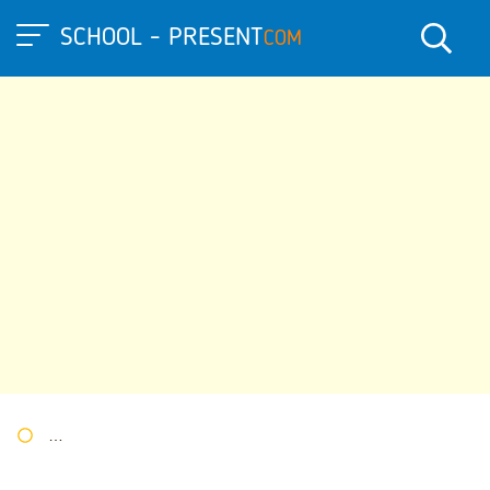
SCHOOL - PRESENT
COM
Портал презентаций
»
»
Другие презентации
» Презентация п