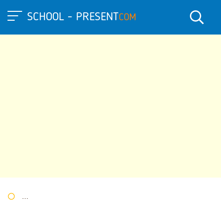
SCHOOL - PRESENT
COM
Портал презентаций
»
»
Другие презентации
» Презентация 