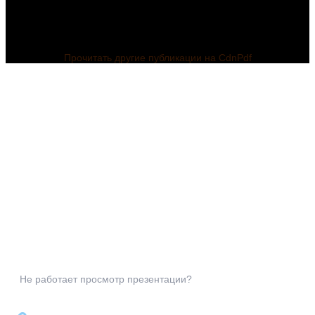
Прочитать другие публикации на CdnPdf
Не работает просмотр презентации?