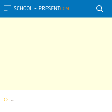
SCHOOL - PRESENT
COM
Портал презентаций
»
»
Другие презентации
» Презентация 