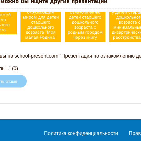
можно Вы ищите другие презентации
Презентация по
Формы работы
Нарушени
ению с
ознакомлению с
по
звукопроизно
ющим
окружающим
ознакомлению
у детей старш
детей
миром для детей
детей старшего
дошкольног
его
старшего
дошкольного
возраста с
ьного
дошкольного
возраста с
минимальны
ста
возраста "Моя
родным городом
дизартрическ
малая Родина"
через книгу
расстройств
ы на school-present.com "Презентация по ознакомлению д
ы"." (0)
ть отзыв
Политика конфиденциальности
Прав