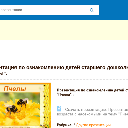
 презентаций
»
»
Другие презентации
» Презентация по ознакомлен
нтация по ознакомлению детей старшего дошколь
ы".
Презентация по ознакомлению детей с
"Пчелы".:
Cкачать презентацию: Презентац
возраста с насекомыми на тему "Пче
/
Другие презентации
Рубрика: