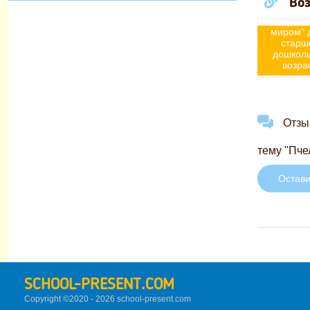
Воз
ознакомл
окружа
миром" 
старш
дошкол
возра
Отзыв
тему "Пчел
Остави
SCHOOL-PRESENT.COM
Copyright ©2020 - 2026 school-present.
com