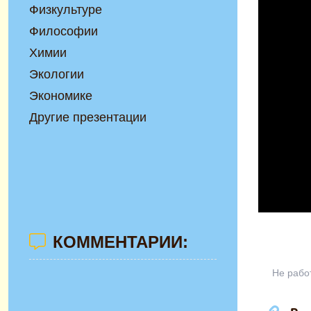
Физкультуре
Философии
Химии
Экологии
Экономике
Другие презентации
КОММЕНТАРИИ:
Не рабо
Презента
тем
"Насеком
заняти