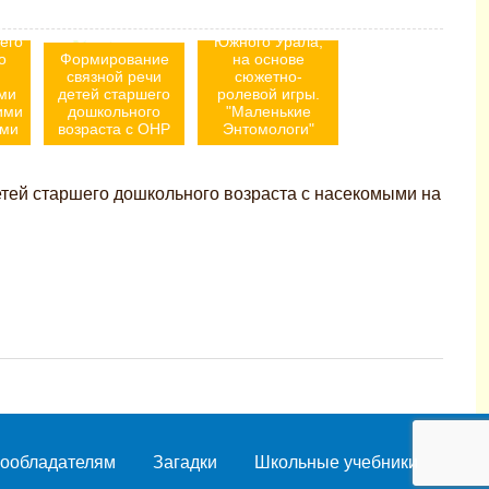
е
ознакомлении с
шения
насекомыми
его
Южного Урала,
о
Формирование
на основе
связной речи
сюжетно-
ми
детей старшего
ролевой игры.
ими
дошкольного
"Маленькие
ами
возраста с ОНР
Энтомологи"
етей старшего дошкольного возраста с насекомыми на
ообладателям
Загадки
Школьные учебники