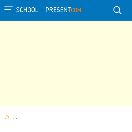
SCHOOL - PRESENT
COM
Портал презентаций
»
»
Другие презентации
» Презентация 