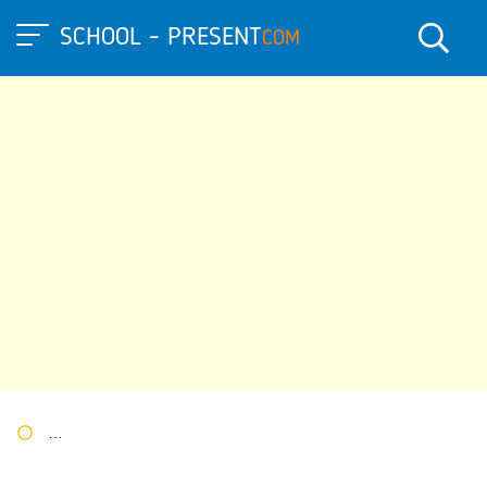
SCHOOL - PRESENT
COM
Портал презентаций
»
»
Другие презентации
» Игра – викто