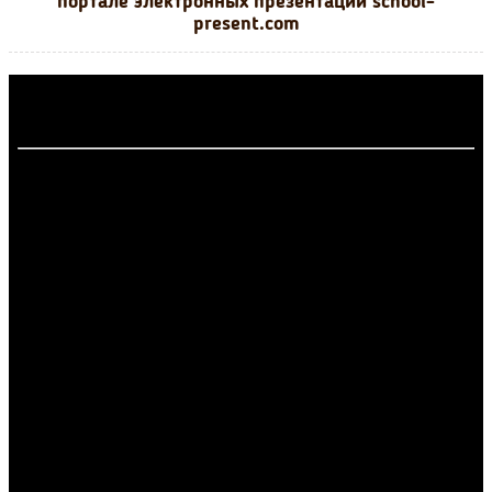
портале электронных презентаций school-
present.com