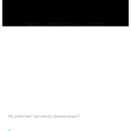
Прочитать другие публикации на CdnPdf
Не работает просмотр презентации?