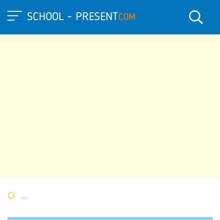
SCHOOL - PRESENT
COM
Портал презентаций
»
Презентации по Экологии
» Страница