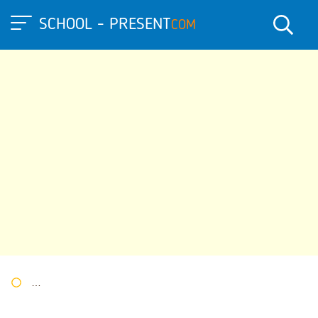
SCHOOL - PRESENT
COM
Портал презентаций
»
»
Другие презентации
» Подготовка к