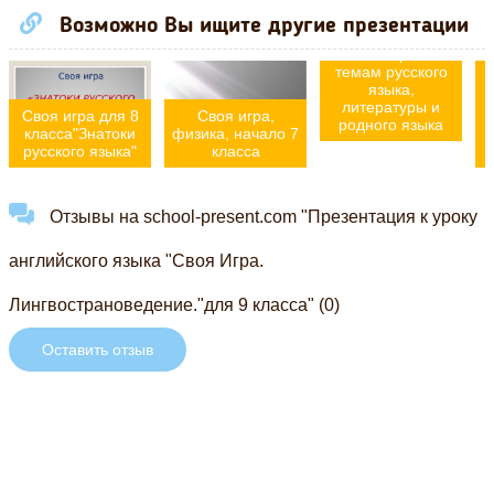
Возможно Вы ищите другие презентации
"Своя игра" по
темам русского
языка,
литературы и
Своя игра для 8
Своя игра,
родного языка
класса"Знатоки
физика, начало 7
русского языка"
класса
Отзывы на school-present.com "Презентация к уроку
английского языка "Своя Игра.
Лингвострановедение."для 9 класса" (0)
Оставить отзыв