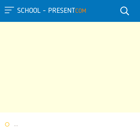
SCHOOL - PRESENT
COM
Портал презентаций
»
»
Другие презентации
» Презентация к