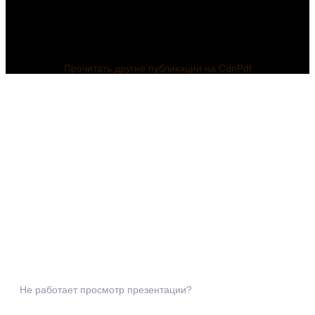
Прочитать другие публикации на CdnPdf
Не работает просмотр презентации?