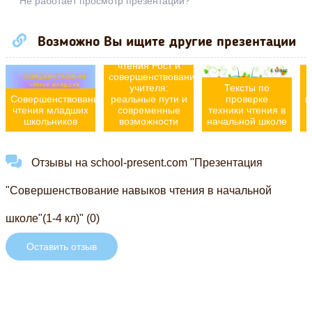
Не работает просмотр презентации?
Возможно Вы ищите другие презентации
Педагогические
с
чтения Рост и
совершенствование
учителя:
Тексты по
Совершенствование
реальные пути и
проверке
н
чтения младших
современные
техники чтения в
школьников
возможности
начальной школе
Отзывы на school-present.com "Презентация
"Совершенствование навыков чтения в начальной
школе"(1-4 кл)" (0)
Оставить отзыв