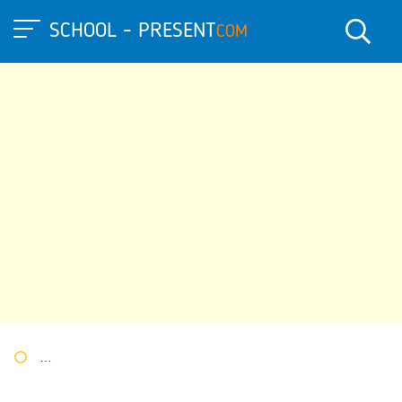
SCHOOL - PRESENT
COM
Портал презентаций
»
»
Другие презентации
» Презентация 