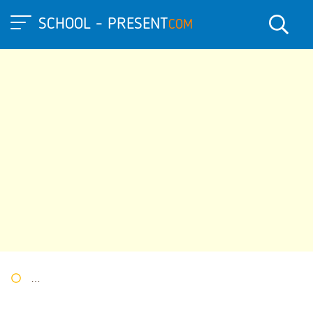
SCHOOL - PRESENT
COM
Портал презентаций
»
»
Другие презентации
» "С новым годо