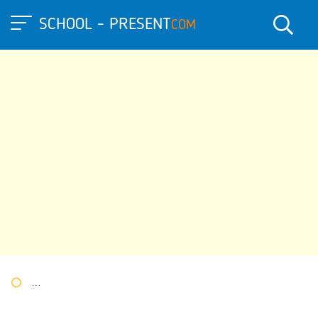
SCHOOL - PRESENT
COM
Портал презентаций
»
»
Другие презентации
» Презентация 