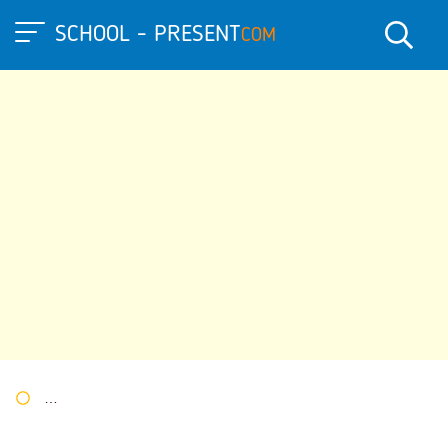
SCHOOL - PRESENT
COM
Портал презентаций
»
»
Другие презентации
» Презентация 