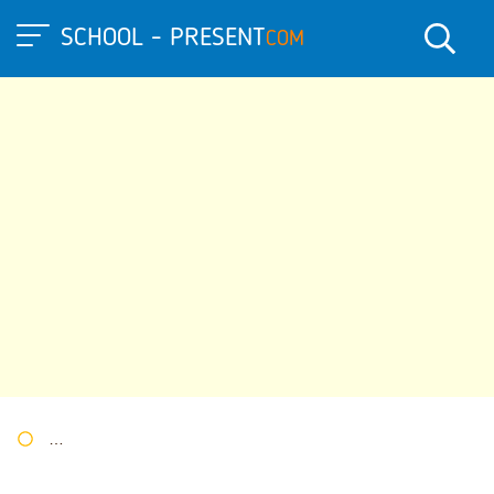
SCHOOL - PRESENT
COM
Портал презентаций
»
»
Другие презентации
» "Обычаи и пр