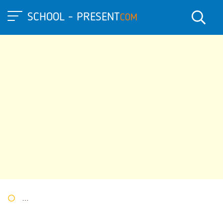
SCHOOL - PRESENT
COM
Портал презентаций
»
»
Другие презентации
» Презентация: