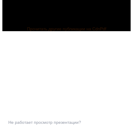
Прочитать другие публикации на CdnPdf
Не работает просмотр презентации?